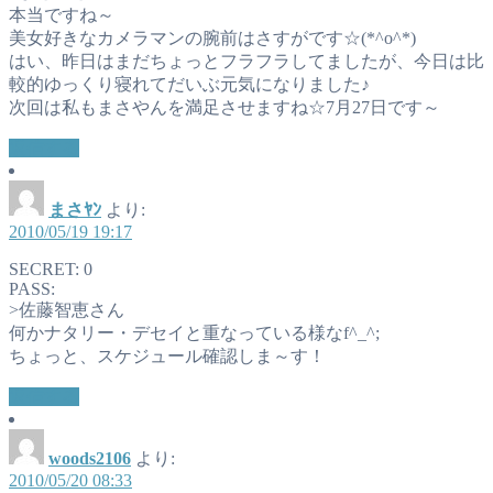
本当ですね～
美女好きなカメラマンの腕前はさすがです☆(*^o^*)
はい、昨日はまだちょっとフラフラしてましたが、今日は比
較的ゆっくり寝れてだいぶ元気になりました♪
次回は私もまさやんを満足させますね☆7月27日です～
返信する
まさﾔﾝ
より:
2010/05/19 19:17
SECRET: 0
PASS:
>佐藤智恵さん
何かナタリー・デセイと重なっている様なf^_^;
ちょっと、スケジュール確認しま～す！
返信する
woods2106
より:
2010/05/20 08:33