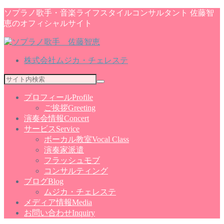
ソプラノ歌手・音楽ライフスタイルコンサルタント 佐藤智
恵のオフィシャルサイト
株式会社ムジカ・チェレステ
プロフィール
Profile
ご挨拶
Greeting
演奏会情報
Concert
サービス
Service
ボーカル教室
Vocal Class
演奏家派遣
フラッシュモブ
コンサルティング
ブログ
Blog
ムジカ・チェレステ
メディア情報
Media
お問い合わせ
Inquiry