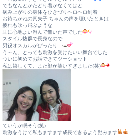
でもなんとかたどり着かなくてはと
病み上がりの身体をひきづりヘロヘロ到着！！
お待ちかねの真矢子 ちゃんの声を聴いたときは
疲れも吹っ飛ぶような
耳に心地よい澄んで響いた声でした
スタイル抜群で長身なので
男役オスカルがぴったり
う～ん、とっても刺激を受けたいい舞台でした
ついに初めてお話できてツーショット
私は嬉しくて、また顔が笑いすぎました(笑)
ていうか眠そう(笑)
刺激をうけて私もますます成長できるよう励みます