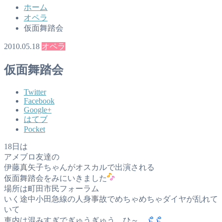
ホーム
オペラ
仮面舞踏会
2010.05.18
オペラ
仮面舞踏会
Twitter
Facebook
Google+
はてブ
Pocket
18日は
アメブロ友達の
伊藤真矢子ちゃんがオスカルで出演される
仮面舞踏会をみにいきました
場所は町田市民フォーラム
いく途中小田急線の人身事故でめちゃめちゃダイヤが乱れて
いて
車内は混みすぎでぎゅうぎゅう、ひ～