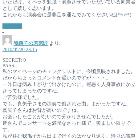
いただけ、オペラを勉強・演奏させていただいている同業者
として嬉しく思います。
これからも演奏会に是非足を運んでみてくださいね(*^o^*)
返信する
我孫子の若宗匠
より:
2010/05/20 23:15
SECRET: 0
PASS:
私のマイページのチェックリストに、今頃反映されました。
だからちょっとコメントが遅いのですが・・・。
一昨日は病み上がりで出かけたのに、運悪く人身事故にかぶ
さってしまったのですね。
ご苦労様でした。
でも、真矢子さまの演奏で癒された由、よかったですね。
真矢子さんはお背が高いのですね。
お会いしたことがないので分かりませんでしたが。
皆さんでコンサートを満喫なさった様で、羨ましい限りで
す。
私が住む我孫子から田まで行くのはかなり遠く、帰りの電車