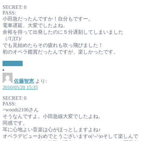
SECRET: 0
PASS:
小田急だったんですか！自分もですー。
電車遅延、大変でしたよね。
余裕を持って出発したのに５分遅刻してしまいました
（/TДT)/
でも見始めたらその疲れも吹っ飛びました！
初のオペラ鑑賞だったんですが、楽しかったです。
返信する
佐藤智恵
より:
2010/05/20 15:35
SECRET: 0
PASS:
>woods2106さん
そうなんですよ。小田急線大変でしたよね。
同感です。
耳に心地よい音楽は心がほっとしますよね♪
オペラデビューおめでとうございますo(^-^)oそして楽しんで