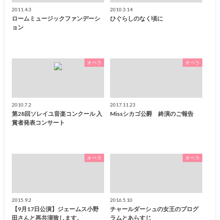
2011.4.3
2010.3.14
ロームミュージックファンデーシ
ひぐらしのなく頃に
ョン
オペラ
オペラ
2010.7.2
2017.11.23
第28回ソレイユ音楽コンクール 入
Missシカゴ公爵 終演のご報告
賞者発表コンサート
オペラ
オペラ
2015.9.2
2016.5.10
【9月17日公演】ジェームス小野
チャールダーシュの女王のプログ
田さんと再共演致します。
ラムとあらすじ