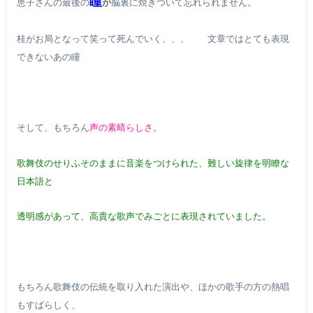
瞳
恵子さんの最後の
が
脳裏に焼きついて忘れられません。
桂がお局となって笑って死んでいく、、、 文章ではとても表現
できないあの瞳
そして、もちろん
声の素晴らしさ
。
歌舞伎のせりふそのままに音楽をつけられた、難しい旋律を明瞭な
日本語と
透明感があって、高貴な歌声でみごとに表現されていました。
もちろん歌舞伎の伝統を取り入れた演出や、ほかの歌手の方の熱唱
もすばらしく、