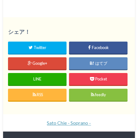
シェア！
Twitter
Facebook
Google+
はてブ
LINE
Pocket
RSS
feedly
Sato Chie - Soprano -