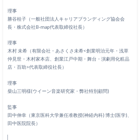
理事
勝谷桂子（一般社団法人キャリアブランディング協会会
長・株式会社B-map代表取締役社長）
理事
木村 未希（有限会社・あさくさ未希<創業明治元年・浅草
仲見世・木村家本店、創業江戸中期・舞台・演劇用化粧品
店・百助>代表取締役社長）
理事
柴山三明様(ウイーン音楽研究家・弊社特別顧問)
監事
田中伸幸（東京医科大学兼任准教授(神経内科) 博士(医学)、
田中医院院長）