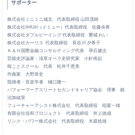
サポーター
株式会社ミニミニ城北 代表取締役 山田茂樹
株式会社IMUH（イミュー）代表取締役 佐藤央希
株式会社ダブルビーイング 代表取締役 響城 れい
株式会社カーリス 代表取締役 長谷川 夕希子
Ｋ＆Ｈ国際金融コンサルティング代表 孕石健次
芸能史評論家・浅草オペラ史研究家 小針侑起
桜ことスクール 代表 松井千恵美
作曲家 大野恭史
指揮者・音楽学者 樋口隆一
パフォーマーアスリートセカンドキャリア協会 理事 鍛
治加緒里
フューチャーアシスト株式会社 代表取締役 稲葉一雄
有限会社信和プロジェクト 代表取締役 井上徳成
リンク・パワー株式会社 代表取締役 木庭稔雄