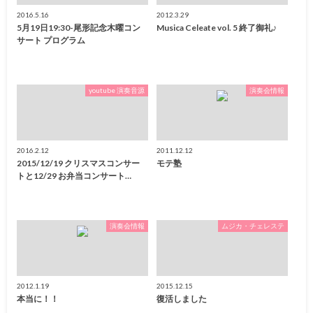
2016.5.16
2012.3.29
5月19日19:30-尾形記念木曜コン
Musica Celeate vol. 5 終了御礼♪
サート プログラム
youtube 演奏音源
演奏会情報
2016.2.12
2011.12.12
2015/12/19 クリスマスコンサー
モテ塾
トと12/29 お弁当コンサート…
演奏会情報
ムジカ・チェレステ
2012.1.19
2015.12.15
本当に！！
復活しました