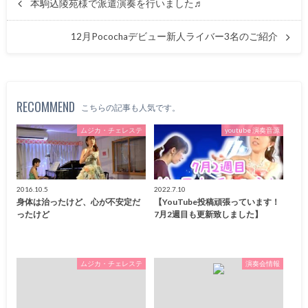
本駒込陵苑様で派遣演奏を行いました♬
12月Pocochaデビュー新人ライバー3名のご紹介
RECOMMEND
こちらの記事も人気です。
ムジカ・チェレステ
youtube 演奏音源
2016.10.5
2022.7.10
身体は治ったけど、心が不安定だ
【YouTube投稿頑張っています！
ったけど
7月2週目も更新致しました】
ムジカ・チェレステ
演奏会情報