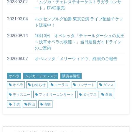
2023.02.02
「ムジカ・チェレステオーケストラガラコンサ
ート」DVD販売
2021.03.04
ルクセンブルグ伯爵 東京公演 ライブ配信チケッ
ト販売中！
2020.09.14
10月3日 オペレッタ「チャールダーシュの女王
～浅草オペラの歌姫～」当日運営ガイドライン
のご案内
2020.08.07
オペレッタ「メリーウィドウ」終演のご報告
オペラ
ムジカ・チェレステ
演奏会情報
オペラ
お知らせ
コーラス
コンサート
ダンス
ディズニー
ファミリーコンサート
ポップス
倉敷
子供
岡山
演歌