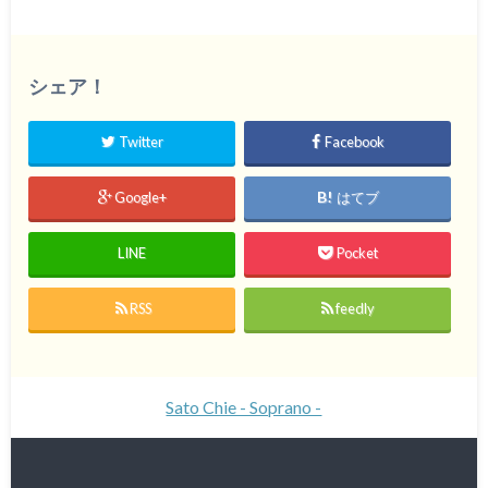
シェア！
Twitter
Facebook
Google+
はてブ
LINE
Pocket
RSS
feedly
Sato Chie - Soprano -