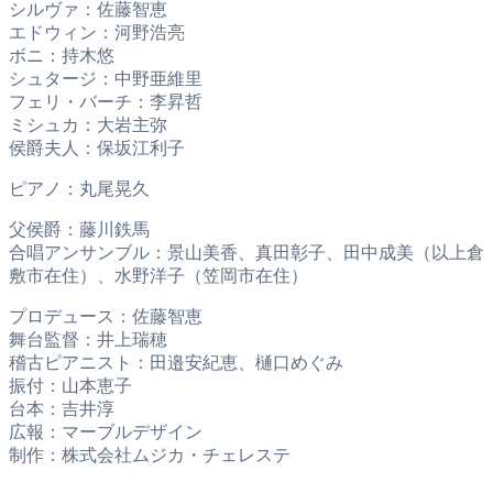
シルヴァ：佐藤智恵
エドウィン：河野浩亮
ボニ：持木悠
シュタージ：中野亜維里
フェリ・バーチ：李昇哲
ミシュカ：大岩主弥
侯爵夫人：保坂江利子
ピアノ：丸尾晃久
父侯爵：藤川鉄馬
合唱アンサンブル：景山美香、真田彰子、田中成美（以上倉
敷市在住）、水野洋子（笠岡市在住）
プロデュース：佐藤智恵
舞台監督：井上瑞穂
稽古ピアニスト：田邉安紀恵、樋口めぐみ
振付：山本恵子
台本：吉井淳
広報：マーブルデザイン
制作：株式会社ムジカ・チェレステ