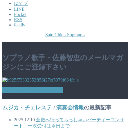
はてブ
LINE
Pocket
RSS
feedly
Sato Chie - Soprano -
ソプラノ歌手・佐藤智恵のメールマガ
ジンにご登録下さい
メールマガジン登録はこちら
ムジカ・チェレステ
/
演奏会情報
の最新記事
2025.12.19
倉敷へ行ってらっしゃいパーティーコンサ
ート」一次受付は今日まで！