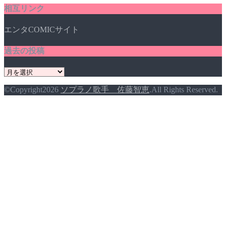
相互リンク
ゴ
リ
エンタCOMICサイト
ー
過去の投稿
過
去
©Copyright2026
ソプラノ歌手 佐藤智恵
.All Rights Reserved.
の
投
稿