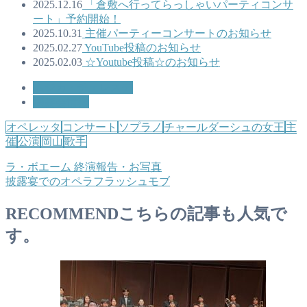
2025.12.16
「倉敷へ行ってらっしゃいパーティコンサ
ート」予約開始！
2025.10.31
主催パーティーコンサートのお知らせ
2025.02.27
YouTube投稿のお知らせ
2025.02.03
☆Youtube投稿☆のお知らせ
ムジカ・チェレステ
演奏会情報
オペレッタ
コンサート
ソプラノ
チャールダーシュの女王
主
催
公演
岡山
歌手
ラ・ボエーム 終演報告・お写真
披露宴でのオペラフラッシュモブ
RECOMMEND
こちらの記事も人気で
す。