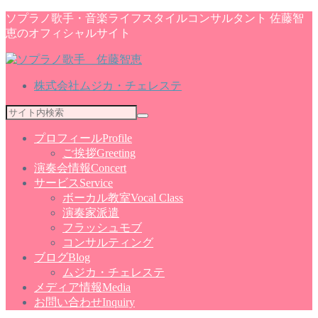
ソプラノ歌手・音楽ライフスタイルコンサルタント 佐藤智
恵のオフィシャルサイト
株式会社ムジカ・チェレステ
プロフィール
Profile
ご挨拶
Greeting
演奏会情報
Concert
サービス
Service
ボーカル教室
Vocal Class
演奏家派遣
フラッシュモブ
コンサルティング
ブログ
Blog
ムジカ・チェレステ
メディア情報
Media
お問い合わせ
Inquiry