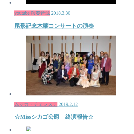
youtube 演奏音源
2018.3.30
尾形記念木曜コンサートの演奏
ムジカ・チェレステ
2019.2.12
☆Missシカゴ公爵 終演報告☆