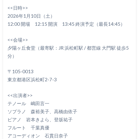
<<日時>>
2026年1月10日（土）
12:00 開場 12:15 開演 13:45 終演予定（最長14:45）
<<会場>>
夕陽ヶ丘食堂（最寄駅：JR 浜松町駅 / 都営線 大門駅 徒歩5
分）
〒105-0013
東京都港区浜松町2-7-3
<<出演者>>
テノール 嶋田言一
ソプラノ 森裕美子、高橋由依子
ピアノ 岩本きよら、登坂祐子
フルート 千葉真優
アコーディオン 石貫日奈子