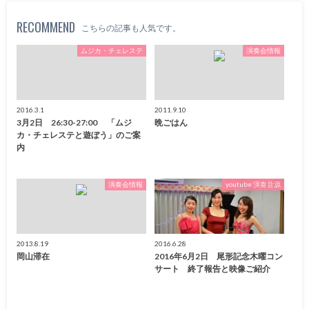
RECOMMEND
こちらの記事も人気です。
ムジカ・チェレステ
演奏会情報
2016.3.1
2011.9.10
3月2日 26:30-27:00 「ムジ
晩ごはん
カ・チェレステと遊ぼう」のご案
内
演奏会情報
youtube 演奏音源
2013.8.19
2016.6.28
岡山滞在
2016年6月2日 尾形記念木曜コン
サート 終了報告と映像ご紹介