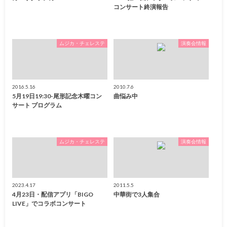
コンサート終演報告
ムジカ・チェレステ
演奏会情報
2016.5.16
2010.7.6
5月19日19:30-尾形記念木曜コン
曲悩み中
サート プログラム
ムジカ・チェレステ
演奏会情報
2023.4.17
2011.5.5
4月23日・配信アプリ「BIGO
中華街で3人集合
LIVE」でコラボコンサート