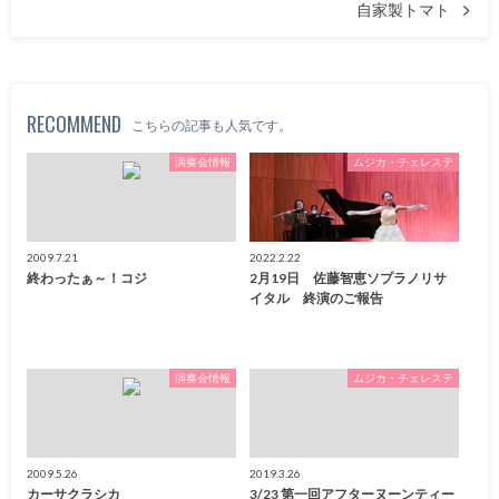
自家製トマト
RECOMMEND
こちらの記事も人気です。
演奏会情報
ムジカ・チェレステ
2009.7.21
2022.2.22
終わったぁ～！コジ
2月19日 佐藤智恵ソプラノリサ
イタル 終演のご報告
演奏会情報
ムジカ・チェレステ
2009.5.26
2019.3.26
カーサクラシカ
3/23 第一回アフターヌーンティー