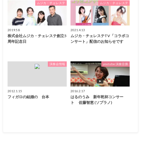
ムジカ・チェレステ
ムジカ・チェレステ
2019.5.8
2021.4.13
株式会社ムジカ・チェレステ創立5
ムジカ・チェレステTV「コラボコ
周年記念日
ンサート」配信のお知らせです
演奏会情報
youtube 演奏音源
2012.1.15
2016.2.17
フィガロの結婚の 台本
はるのうみ 新年乾杯コンサー
ト 佐藤智恵 (ソプラノ)