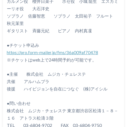
カルメン役 櫻井日菜子 ホセ役 小城 龍生 エスカミ
ーリオ役 大石洋史
ソプラノ 佐藤智恵 ソプラノ 太田祐子 フルート
秋元茉里
ギタリスト 斉藤元紀 ピアノ 内村真凜
●チケット申込み
https://pro.form-mailer.jp/fms/36a009af70478
※チケットはweb上で24時間予約が可能です。
●主催 株式会社 ムジカ・チェレステ
共催 アルハムブラ
後援 ハイビジョンを自在につなぐ (株)アイシル
●問い合わせ
株式会社 ムジカ・チェレステ 東京都渋谷区松濤１－８－
１６ アトラス松濤３階
TEL 03-6804-9702 FAX 03-6804-9750