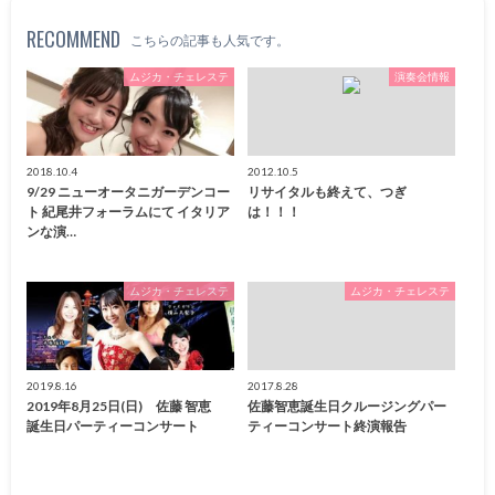
RECOMMEND
こちらの記事も人気です。
ムジカ・チェレステ
演奏会情報
2018.10.4
2012.10.5
9/29 ニューオータニガーデンコー
リサイタルも終えて、つぎ
ト 紀尾井フォーラムにて イタリア
は！！！
ンな演…
ムジカ・チェレステ
ムジカ・チェレステ
2019.8.16
2017.8.28
2019年8月25日(日) 佐藤 智恵
佐藤智恵誕生日クルージングパー
誕生日パーティーコンサート
ティーコンサート終演報告