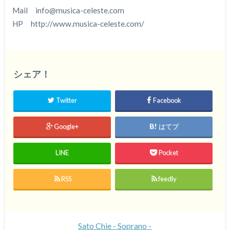
Mail info@musica-celeste.com
HP http://www.musica-celeste.com/
シェア！
Twitter
Facebook
Google+
はてブ
LINE
Pocket
RSS
feedly
Sato Chie - Soprano -