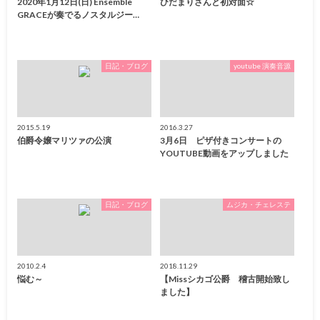
2020年1月12日(日) Ensemble
ひだまりさんと初対面☆
GRACEが奏でるノスタルジー…
日記・ブログ
youtube 演奏音源
2015.5.19
2016.3.27
伯爵令嬢マリツァの公演
3月6日 ピザ付きコンサートの
YOUTUBE動画をアップしました
日記・ブログ
ムジカ・チェレステ
2010.2.4
2018.11.29
悩む～
【Missシカゴ公爵 稽古開始致し
ました】