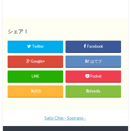
シェア！
Twitter
Facebook
Google+
はてブ
LINE
Pocket
RSS
feedly
Sato Chie - Soprano -