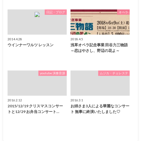
日記・ブログ
オペラ
2014.4.28
2018.4.5
ウインナーワルツ レッスン
浅草オペラ記念事業 田谷力三物語
～恋はやさし、野辺の花よ～
youtube 演奏音源
ムジカ・チェレステ
2016.2.12
2016.3.1
2015/12/19 クリスマスコンサー
お姉さま3人による華麗なコンサー
トと12/29 お弁当コンサート…
ト 無事に終演いたしました♡