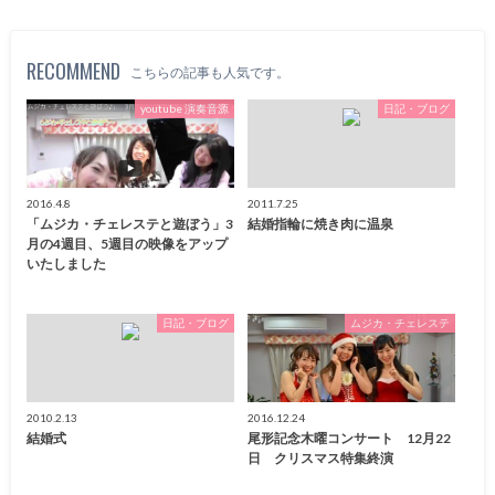
RECOMMEND
こちらの記事も人気です。
youtube 演奏音源
日記・ブログ
2016.4.8
2011.7.25
「ムジカ・チェレステと遊ぼう」3
結婚指輪に焼き肉に温泉
月の4週目、5週目の映像をアップ
いたしました
日記・ブログ
ムジカ・チェレステ
2010.2.13
2016.12.24
結婚式
尾形記念木曜コンサート 12月22
日 クリスマス特集終演