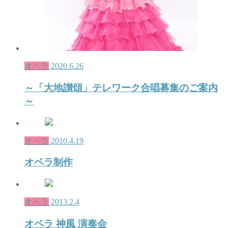
オペラ
2020.6.26
～「大地讃頌」テレワーク合唱募集のご案内
～
オペラ
2010.4.19
オペラ制作
オペラ
2013.2.4
オペラ 神風 演奏会