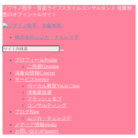
ソプラノ歌手・音楽ライフスタイルコンサルタント 佐藤智
恵のオフィシャルサイト
株式会社ムジカ・チェレステ
プロフィール
Profile
ご挨拶
Greeting
演奏会情報
Concert
サービス
Service
ボーカル教室
Vocal Class
演奏家派遣
フラッシュモブ
コンサルティング
ブログ
Blog
ムジカ・チェレステ
メディア情報
Media
お問い合わせ
Inquiry