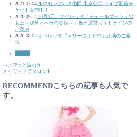
2021.03.04
ルクセンブルグ伯爵 東京公演 ライブ配信チ
ケット販売中！
2020.09.14
10月3日 オペレッタ「チャールダーシュの
女王～浅草オペラの歌姫～」当日運営ガイドラインの
ご案内
2020.08.07
オペレッタ「メリーウィドウ」終演のご報
告
オペラ
ちょびっと疲れが
メイウッドでタロット
RECOMMEND
こちらの記事も人気で
す。