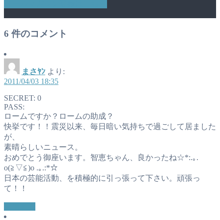
メールマガジン登録はこちら
6
件のコメント
まさﾔﾝ
より:
2011/04/03 18:35
SECRET: 0
PASS:
ロームですか？ロームの助成？
快挙です！！震災以来、毎日暗い気持ちで過ごして居ました
が、
素晴らしいニュース。
おめでとう御座います。智恵ちゃん、良かったね☆*:.｡.
o(≧▽≦)o .｡.:*☆
日本の芸能活動、を積極的に引っ張って下さい。頑張っ
て！！
返信する