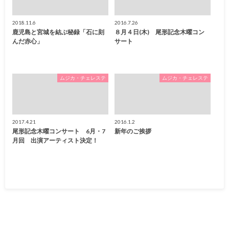
2018.11.6
2016.7.26
鹿児島と宮城を結ぶ秘録「石に刻
８月４日(木) 尾形記念木曜コン
んだ赤心」
サート
ムジカ・チェレステ
ムジカ・チェレステ
2017.4.21
2016.1.2
尾形記念木曜コンサート 6月・7
新年のご挨拶
月回 出演アーティスト決定！