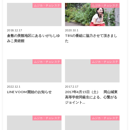
ムジカ・チェレステ
ムジカ・チェレステ
2018.12.17
2020.10.1
倉敷の美観地区にある いがらしゆ
TBSの番組に協力させて頂きまし
みこ美術館
た
ムジカ・チェレステ
ムジカ・チェレステ
2022.12.1
2017.2.17
LINE VOOM 開始のお知らせ
2017年4月15日（土） 岡山城東
高等学校同級生による、心繋がる
ジョイント…
ムジカ・チェレステ
ムジカ・チェレステ