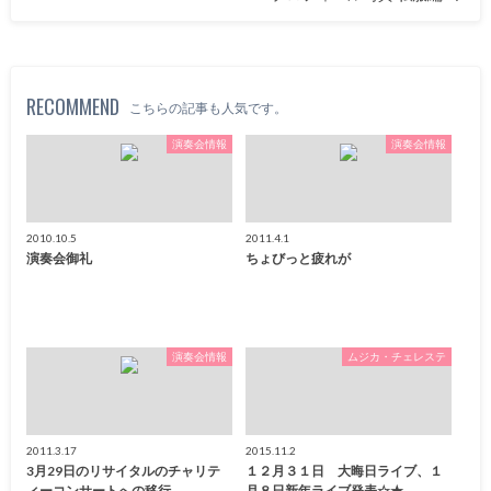
RECOMMEND
こちらの記事も人気です。
演奏会情報
演奏会情報
2010.10.5
2011.4.1
演奏会御礼
ちょびっと疲れが
演奏会情報
ムジカ・チェレステ
2011.3.17
2015.11.2
3月29日のリサイタルのチャリテ
１２月３１日 大晦日ライブ、１
ィーコンサートへの移行
月８日新年ライブ発表☆★