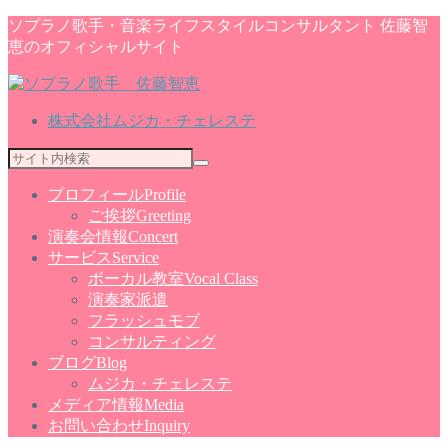
ソプラノ歌手・音楽ライフスタイルコンサルタント 佐藤智
恵のオフィシャルサイト
株式会社ムジカ・チェレステ
プロフィール
Profile
ご挨拶
Greeting
演奏会情報
Concert
サービス
Service
ボーカル教室
Vocal Class
演奏家派遣
フラッシュモブ
コンサルティング
ブログ
Blog
ムジカ・チェレステ
メディア情報
Media
お問い合わせ
Inquiry