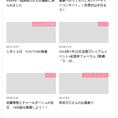
AKB48・指原莉乃さんが撮影に来
倉敷へ行ってらっしゃいパーティ
られました
ーコンサート」一次受付は今日ま
で！
youtube 演奏音源
オペラ
2017.3.29
2018.5.14
１月１２日 YOUTUBE映像
2018年7月22日 定期プレミアムイ
ベント×紀尾井フォーラム【歌劇
「ラ・ボ…
オペラ
ムジカ・チェレステ
2018.3.20
2017.8.6
佐藤智恵とチャールダーシュの女
田谷力三さんのお墓参り
王 18日組を観賞しよう！！