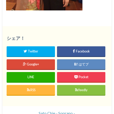
シェア！
Twitter
Facebook
Google+
はてブ
LINE
Pocket
RSS
feedly
Sato Chie - Soprano -