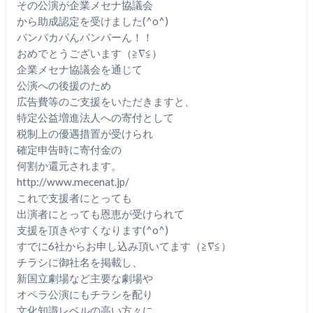
その公演が企業メセナ協議会
から助成認定を受けました(^o^)
パンパカパんパンパーん！！
おめでとうございます（≧∇≦）
企業メセナ協議会を通じて
公演への後援のため
広告費等のご支援をいただきますと、
特定公益増進法人への寄付として
税制上の優遇措置が受けられ
確定申告時に寄付金の
何割か還元されます。
http://www.mecenat.jp/
これで支援者にとっても
出演者にとっても恩恵が受けられて
支援を頂きやすくなります(^o^)
すでに6社からお申し込み頂いてます（≧∇≦）
チラシに御社名を掲載し、
新国立劇場など主要な劇場や
オペラ公演にもチラシを配り
文化知識レベルの高い方々に