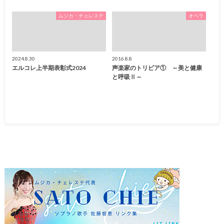
ムジカ・チェレステ
オペラ
2024.8.30
2016.8.8
エルコレ上半期表彰式2024
声楽家のトリビア① ～美と健康
と呼吸Ⅱ～