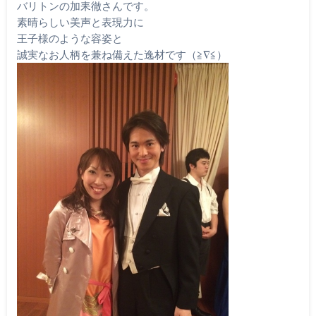
バリトンの加耒徹さんです。
素晴らしい美声と表現力に
王子様のような容姿と
誠実なお人柄を兼ね備えた逸材です（≧∇≦）