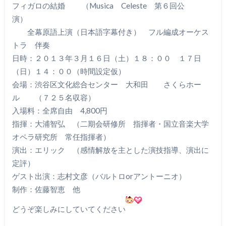
フィガロの結婚 （Musica Celeste 第６回公
演）
全幕原語上演（日本語字幕付き） フル編成オーケス
トラ 伴奏
日時：２０１３年３月１６日（土）１８：００ １７日
（日）１４：００（時間設定仮）
会場：渋谷区文化総合センター 大和田 さくらホー
ル （７２５名収容）
入場料：全席自由 4,800円
指揮：大浦智弘 （二期会研修所 指揮者・国立音楽大学
オペラ研究所 常任指揮者）
演出：エリック （感情解放を主とした演技指導、演出に
定評）
ゲスト出演：志村文彦（バルトロorアントーニオ）
制作：佐藤智恵 他
どうぞ楽しみにしていてください