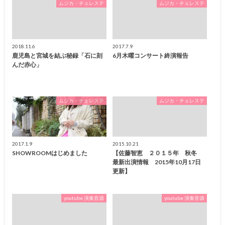
ムジカ・チェレステ
ムジカ・チェレステ
2018.11.6
2017.7.9
鹿児島と宮城を結ぶ秘録「石に刻
6月木曜コンサート終演報告
んだ赤心」
ムジカ・チェレステ
ムジカ・チェレステ
2017.1.9
2015.10.21
SHOWROOMはじめました
【佐藤智恵 ２０１５年 秋冬
最新出演情報 2015年10月17日
更新】
youtube 演奏音源
youtube 演奏音源