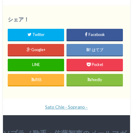
シェア！
Twitter
Facebook
Google+
はてブ
LINE
Pocket
RSS
feedly
Sato Chie - Soprano -