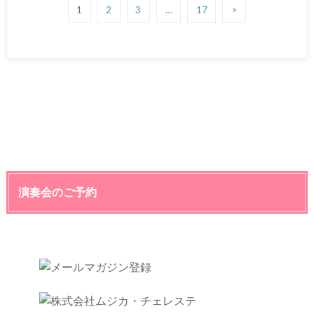
1
2
3
…
17
>
演奏会のご予約