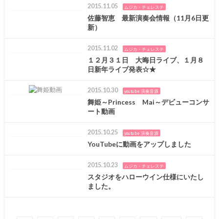
2015.11.05
ムジカ・チェレステ
佐藤智恵 最新演奏会情報（11月6日更
新）
2015.11.02
ムジカ・チェレステ
１２月３１日 大晦日ライブ、１月８
日新年ライブ発表☆★
2015.10.30
youtube 演奏音源
舞姫～Princess Mai～デビューコンサ
ート動画
2015.10.25
youtube 演奏音源
YouTubeに動画をアップしました
2015.10.23
ムジカ・チェレステ
スタジオをハローウイン仕様にいたし
ました。