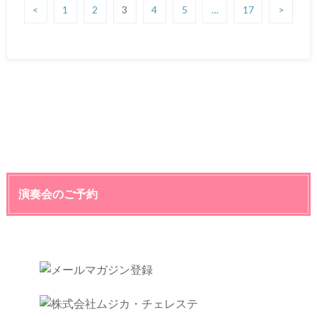
<
1
2
3
4
5
…
17
>
演奏会のご予約