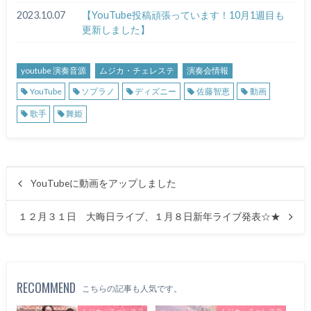
2023.10.07
【YouTube投稿頑張っています！10月1週目も
更新しました】
youtube 演奏音源
ムジカ・チェレステ
演奏会情報
YouTube
ソプラノ
ディズニー
佐藤智恵
動画
歌手
舞姫
YouTubeに動画をアップしました
１２月３１日 大晦日ライブ、１月８日新年ライブ発表☆★
RECOMMEND
こちらの記事も人気です。