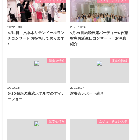
ムジカ・チェレステ
ムジカ・チェレステ
2022.5.30
2023.10.28
6月4日 六本木サテンドールラン
9月24日結婚披露パーティー&佐藤
チコンサート お待ちしております
智恵お誕生日コンサート お写真
♪
紹介
演奏会情報
演奏会情報
2013.8.6
2010.8.27
8/20 銀座の東武ホテルでのディナ
演奏会レポート続き
ーショー
演奏会情報
ムジカ・チェレステ