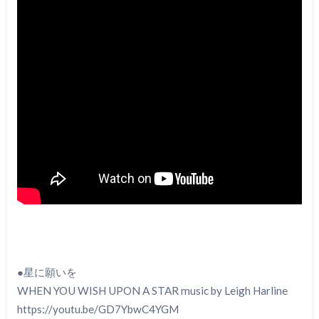
●星に願いを
WHEN YOU WISH UPON A STAR music by Leigh Harline
https://youtu.be/GD7YbwC4YGM