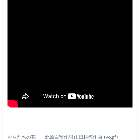
からたちの花 北原白秋作詞 山田耕筰作曲 (vo.pf)