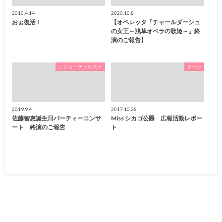
2010.4.14
2020.10.8
おぉ復活！
【オペレッタ「チャールダーシュ
の女王～浅草オペラの歌姫～」終
演のご報告】
ムジカ・チェレステ
オペラ
2019.9.4
2017.10.28
佐藤智恵誕生日パーティーコンサ
Miss シカゴ公爵 広報活動レポー
ート 終演のご報告
ト