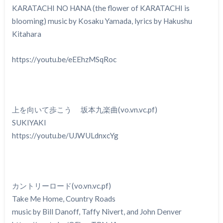
KARATACHI NO HANA (the flower of KARATACHI is
blooming) music by Kosaku Yamada, lyrics by Hakushu
Kitahara
https://youtu.be/eEEhzMSqRoc
上を向いて歩こう 坂本九楽曲(vo.vn.vc.pf)
SUKIYAKI
https://youtu.be/UJWULdnxcYg
カントリーロード(vo.vn.vc.pf)
Take Me Home, Country Roads
music by Bill Danoff, Taffy Nivert, and John Denver