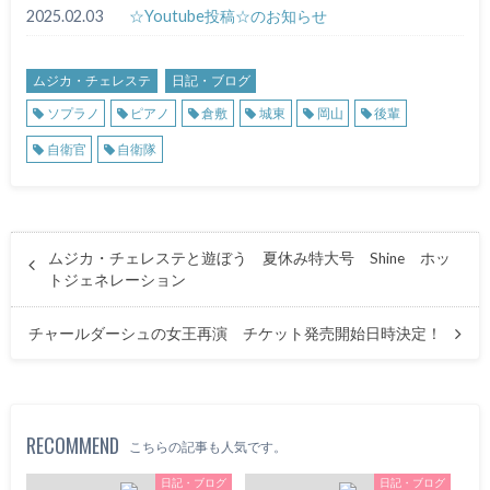
2025.02.03
☆Youtube投稿☆のお知らせ
ムジカ・チェレステ
日記・ブログ
ソプラノ
ピアノ
倉敷
城東
岡山
後輩
自衛官
自衛隊
ムジカ・チェレステと遊ぼう 夏休み特大号 Shine ホッ
トジェネレーション
チャールダーシュの女王再演 チケット発売開始日時決定！
RECOMMEND
こちらの記事も人気です。
日記・ブログ
日記・ブログ