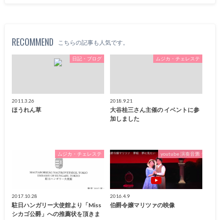
RECOMMEND
こちらの記事も人気です。
日記・ブログ
ムジカ・チェレステ
2011.3.26
2018.9.21
ほうれん草
大谷桂三さん主催の イベントに参
加しました
ムジカ・チェレステ
youtube 演奏音源
2017.10.28
2016.4.9
駐日ハンガリー大使館より「Miss
伯爵令嬢マリツァの映像
シカゴ公爵」への推薦状を頂きま