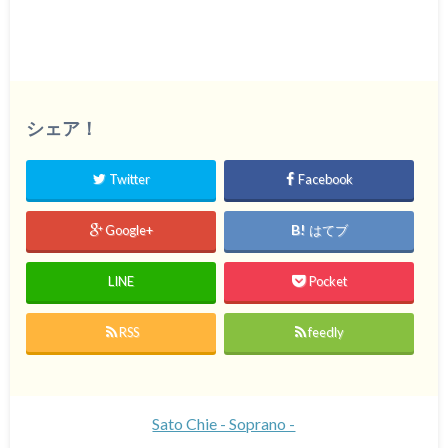
シェア！
Twitter
Facebook
Google+
はてブ
LINE
Pocket
RSS
feedly
Sato Chie - Soprano -