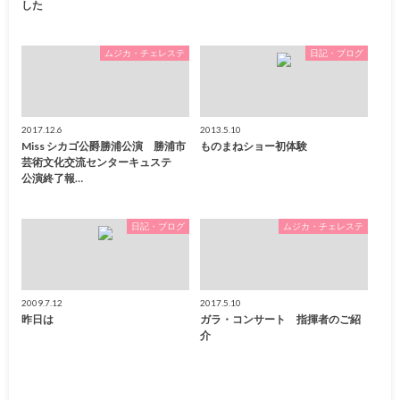
した
ムジカ・チェレステ
日記・ブログ
2017.12.6
2013.5.10
Miss シカゴ公爵勝浦公演 勝浦市
ものまねショー初体験
芸術文化交流センターキュステ
公演終了報…
日記・ブログ
ムジカ・チェレステ
2009.7.12
2017.5.10
昨日は
ガラ・コンサート 指揮者のご紹
介