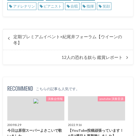
アドレナリン
ピアニスト
合唱
指揮
笑顔
定期プレミアムイベント×紀尾井フォーラム【ウイーンの
冬】
12人の恐れる奴ら 鑑賞レポート
RECOMMEND
こちらの記事も人気です。
演奏会情報
youtube 演奏音源
2009.8.29
2022.9.16
今日は原宿スーパーよさこいで歌
【YouTube投稿頑張っています！
いました
9月3週目も更新致しました】