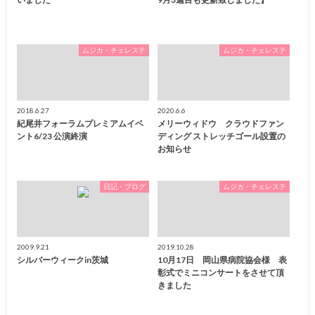
ムジカ・チェレステ
ムジカ・チェレステ
2018.6.27
2020.6.6
紀尾井フォーラムプレミアムイベ
メリーウィドウ クラウドファン
ント6/23 公演終演
ディング ストレッチゴール設置の
お知らせ
日記・ブログ
ムジカ・チェレステ
2009.9.21
2019.10.28
シルバーウィークin茨城
10月17日 岡山県病院協会様 表
彰式でミニコンサートをさせて頂
きました