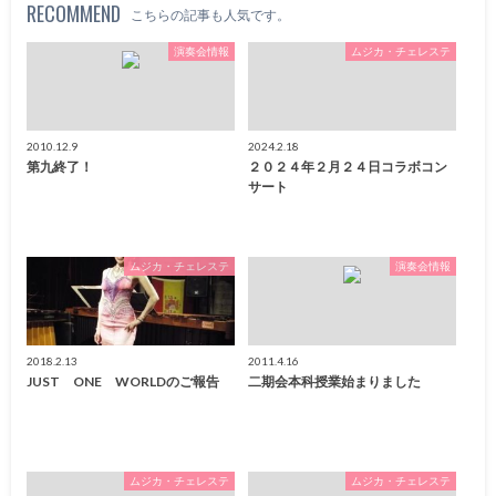
RECOMMEND
こちらの記事も人気です。
演奏会情報
ムジカ・チェレステ
2010.12.9
2024.2.18
第九終了！
２０２４年２月２４日コラボコン
サート
ムジカ・チェレステ
演奏会情報
2018.2.13
2011.4.16
JUST ONE WORLDのご報告
二期会本科授業始まりました
ムジカ・チェレステ
ムジカ・チェレステ