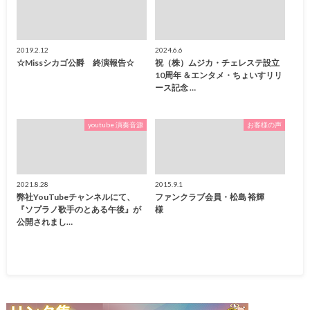
2019.2.12
2024.6.6
☆Missシカゴ公爵 終演報告☆
祝（株）ムジカ・チェレステ設立
10周年 ＆エンタメ・ちょいすリリ
ース記念 …
youtube 演奏音源
お客様の声
2021.8.28
2015.9.1
弊社YouTubeチャンネルにて、
ファンクラブ会員・松島 裕輝
『ソプラノ歌手のとある午後』が
様
公開されまし…