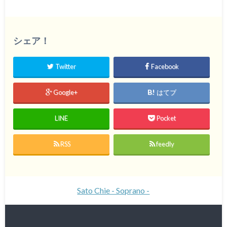
シェア！
Twitter
Facebook
Google+
はてブ
LINE
Pocket
RSS
feedly
Sato Chie - Soprano -