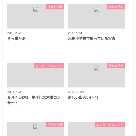
演奏会情報
演奏会情報
2010.2.26
2012.6.23
きっ来たあ
水島小学校で歌っている写真
ムジカ・チェレステ
演奏会情報
2016.7.26
2012.10.23
８月４日(木) 尾形記念木曜コン
新しい出会い(^-^)
サート
演奏会情報
ムジカ・チェレステ