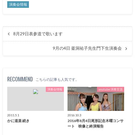
演奏会情報
8月29日表参道で歌います
9月の4日 釜洞祐子先生門下生演奏会
RECOMMEND
こちらの記事も人気です。
演奏会情報
youtube 演奏音源
2011.5.1
2016.10.3
かに道楽 続き
2016年8月4日尾形記念木曜コンサ
ート 映像と終演報告