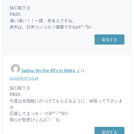
SECRET: 0
PASS:
凄い凄い！！一躍、有名人ですね。
来年は、日伊コンコルソ優勝ですねo(^-^)o
返信する
Sadou-jin the 40's in Abiko
より:
2010/09/07 22:24
SECRET: 0
PASS:
今度は全国紙にのっけてもらえるように、頑張って下さいま
せ。
応援してまっせ～ヾ(＠°▽°＠)ﾉ
我らが智恵ぴょん≧(´▽｀)≦
返信する