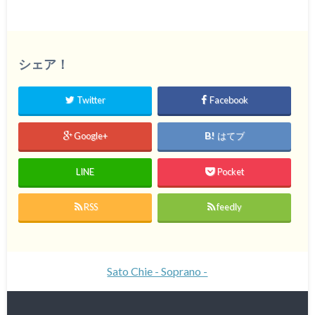
シェア！
Twitter
Facebook
Google+
はてブ
LINE
Pocket
RSS
feedly
Sato Chie - Soprano -