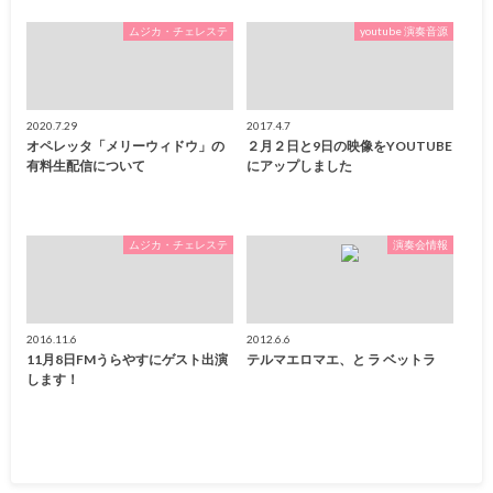
ムジカ・チェレステ
youtube 演奏音源
2020.7.29
2017.4.7
オペレッタ「メリーウィドウ」の
２月２日と9日の映像をYOUTUBE
有料生配信について
にアップしました
ムジカ・チェレステ
演奏会情報
2016.11.6
2012.6.6
11月8日FMうらやすにゲスト出演
テルマエロマエ、と ラ ベットラ
します！