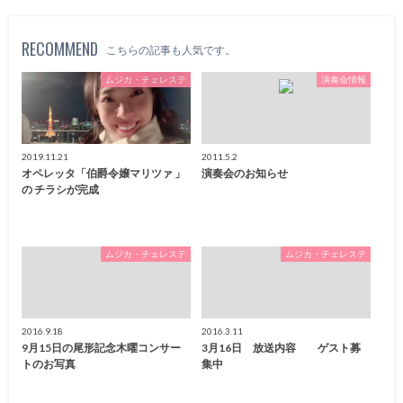
RECOMMEND
こちらの記事も人気です。
ムジカ・チェレステ
演奏会情報
2019.11.21
2011.5.2
オペレッタ「伯爵令嬢マリツァ 」
演奏会のお知らせ
の チラシが完成
ムジカ・チェレステ
ムジカ・チェレステ
2016.9.18
2016.3.11
9月15日の尾形記念木曜コンサー
3月16日 放送内容 ゲスト募
トのお写真
集中