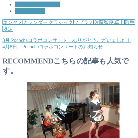
ムジカ・チェレステ
日記・ブログ
エンタメ
カレンダー
クラシック
ソプラノ
佐藤智恵
卓上
歌手
限定
3月 Pocochaコラボコンサート ありがとうございました！
4月8日 Pocochaコラボコンサートのお知らせ
RECOMMEND
こちらの記事も人気で
す。