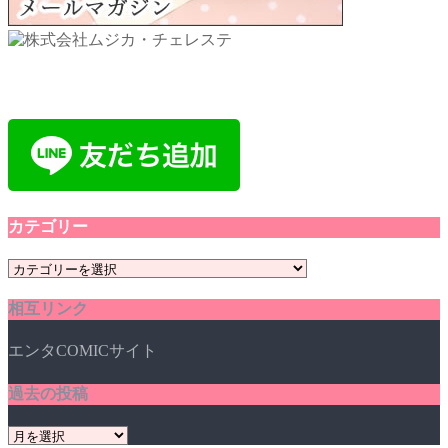
カテゴリー
カ
テ
相互リンク
ゴ
リ
エンタCOMICサイト
ー
過去の投稿
過