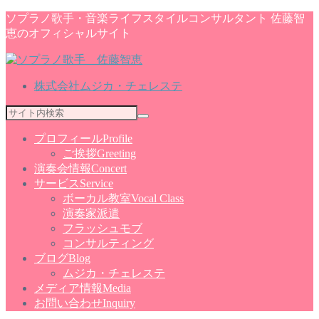
ソプラノ歌手・音楽ライフスタイルコンサルタント 佐藤智
恵のオフィシャルサイト
株式会社ムジカ・チェレステ
プロフィール
Profile
ご挨拶
Greeting
演奏会情報
Concert
サービス
Service
ボーカル教室
Vocal Class
演奏家派遣
フラッシュモブ
コンサルティング
ブログ
Blog
ムジカ・チェレステ
メディア情報
Media
お問い合わせ
Inquiry