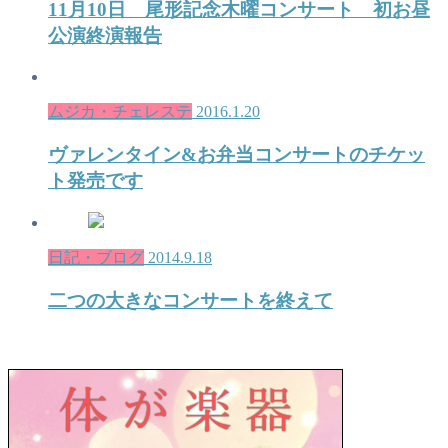
11月10日 尾形記念木曜コンサート 初お昼
公演終演報告
ムジカ・チェレステ
2016.1.20
ヴァレンタイン&お弁当コンサートのチケッ
ト発売です
日記・ブログ
2014.9.18
二つの大きなコンサートを終えて