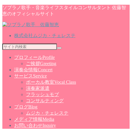
ソプラノ歌手・音楽ライフスタイルコンサルタント 佐藤智
恵のオフィシャルサイト
株式会社ムジカ・チェレステ
プロフィール
Profile
ご挨拶
Greeting
演奏会情報
Concert
サービス
Service
ボーカル教室
Vocal Class
演奏家派遣
フラッシュモブ
コンサルティング
ブログ
Blog
ムジカ・チェレステ
メディア情報
Media
お問い合わせ
Inquiry