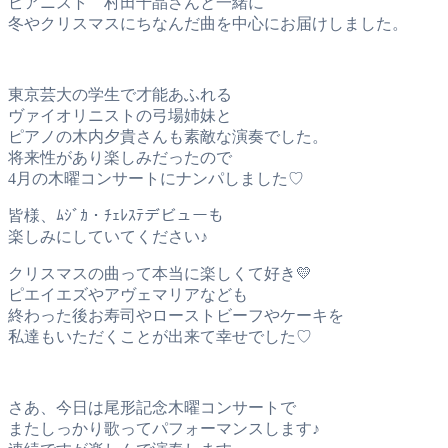
ピアニスト 村田千晶さんと一緒に
冬やクリスマスにちなんだ曲を中心にお届けしました。
東京芸大の学生で才能あふれる
ヴァイオリニストの弓場姉妹と
ピアノの木内夕貴さんも素敵な演奏でした。
将来性があり楽しみだったので
4月の木曜コンサートにナンパしました♡
皆様、ﾑｼﾞｶ・ﾁｪﾚｽﾃデビューも
楽しみにしていてください♪
クリスマスの曲って本当に楽しくて好き💛
ピエイエズやアヴェマリアなども
終わった後お寿司やローストビーフやケーキを
私達もいただくことが出来て幸せでした♡
さあ、今日は尾形記念木曜コンサートで
またしっかり歌ってパフォーマンスします♪