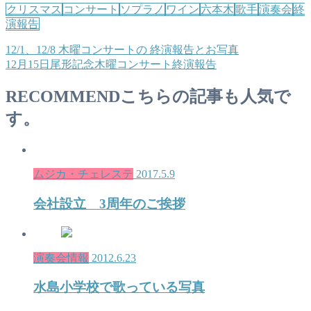
クリスマス
コンサート
ソプラノ
ワイン
六本木
歌手
演奏会
終
演報告
12/1、12/8 木曜コンサートの 終演報告とお写真
12月15日尾形記念木曜コンサート終演報告
RECOMMEND
こちらの記事も人気で
す。
ムジカ・チェレステ
2017.5.9
会社設立 3周年のご挨拶
演奏会情報
2012.6.23
水島小学校で歌っている写真