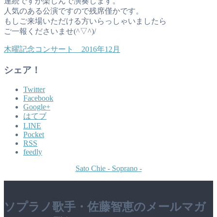
連続ですが楽しんで演奏します。
人気のある公演ですので残席僅かです。
もしご来場いただける方いらっしゃいましたら
ご一報くださいませ(^▽^)/
木曜記念コンサート 2016年12月
シェア！
Twitter
Facebook
Google+
はてブ
LINE
Pocket
RSS
feedly
Sato Chie - Soprano -
ソプラノ歌手・佐藤智恵のメールマガ