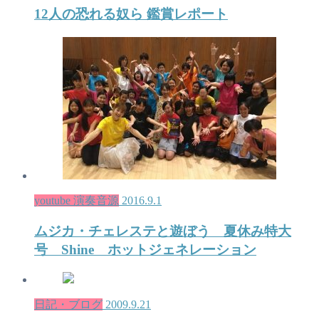
12人の恐れる奴ら 鑑賞レポート
youtube 演奏音源
2016.9.1
ムジカ・チェレステと遊ぼう 夏休み特大
号 Shine ホットジェネレーション
日記・ブログ
2009.9.21