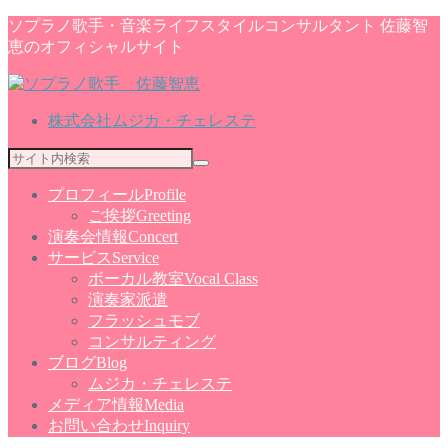
ソプラノ歌手・音楽ライフスタイルコンサルタント 佐藤智
恵のオフィシャルサイト
株式会社ムジカ・チェレステ
プロフィール
Profile
ご挨拶
Greeting
演奏会情報
Concert
サービス
Service
ボーカル教室
Vocal Class
演奏家派遣
フラッシュモブ
コンサルティング
ブログ
Blog
ムジカ・チェレステ
メディア情報
Media
お問い合わせ
Inquiry