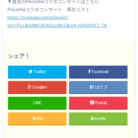
▼過去のPocochaコラボコンサートはこちら
Pocochaコラボコンサート 再生リスト
https://youtube.com/playlist?
list=PLsJbSdWcdObSxoBKJ3k64-n0VzXHCI_7A
シェア！
Twitter
Facebook
Google+
はてブ
LINE
Pocket
RSS
feedly