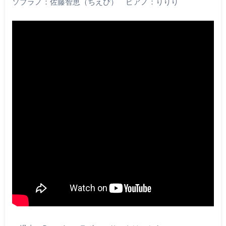
ソプラノ：佐藤智恵（ちえぴ） ピアノ：りりり