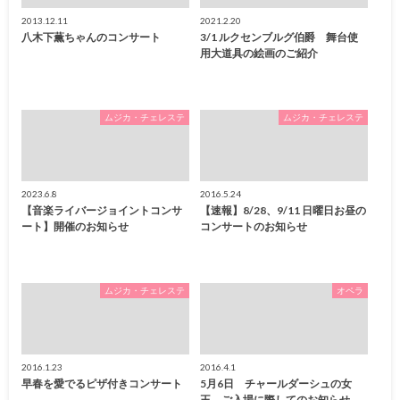
2013.12.11
2021.2.20
八木下薫ちゃんのコンサート
3/1 ルクセンブルグ伯爵 舞台使
用大道具の絵画のご紹介
ムジカ・チェレステ
ムジカ・チェレステ
2023.6.8
2016.5.24
【音楽ライバージョイントコンサ
【速報】8/28、9/11 日曜日お昼の
ート】開催のお知らせ
コンサートのお知らせ
ムジカ・チェレステ
オペラ
2016.1.23
2016.4.1
早春を愛でるピザ付きコンサート
5月6日 チャールダーシュの女
王 ご入場に際してのお知らせ