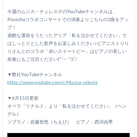
今週のムジカ・チェレステのYouTubeチャンネルは、
Pocochaコラボコンサートでの演奏よりこちらの2曲をアッ
プ！
過酷な運命をうたったアリア「私を泣かせてください」で
はしっとりとした歌声をお楽しみください♪ピアニストりり
りさんとのコラボ「赤いスイートピー」はピアノの美しい
前奏にもご注目ください(*´︶`*)♡
▼弊社YouTubeチャンネル
https://www.youtube.com/c/Musica-celeste
▼6月15日更新
オペラ「リナルド」より「私を泣かせてください」（ヘン
デル）
ソプラノ：佐藤智恵（ちえぴ） ピアノ：西河由季