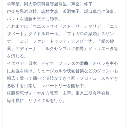
学卒業、同大学院科目等履修生（声楽）修了。
声楽を黒岩典枝、志村文彦、釜洞祐子、坂口卓也に師事。
バレエを後藤田恵子に師事。
これまでに「ウエストサイドストーリー」マリア、「エリ
ザベート」タイトルロール、「フィガロの結婚」スザン
ナ、「コジ ファン トゥッテ」デスピーナ、「愛の妙
薬」アディーナ、「ルクセンブルク伯爵」ジュリエッタ等
を演じる。
イタリア、日本、ドイツ、フランスの歌曲、オペラを中心
に勉強を続け、ミュージカルや映画音楽などのジャンルも
幅広く歌って踊って演技ができ企画・プロデュースもでき
る歌手を目指し、レパートリーを開拓中。
佐藤智恵ヴォーカル☆教室 主宰。東京二期会準会員。
毎年夏に、リサイタルを行う。