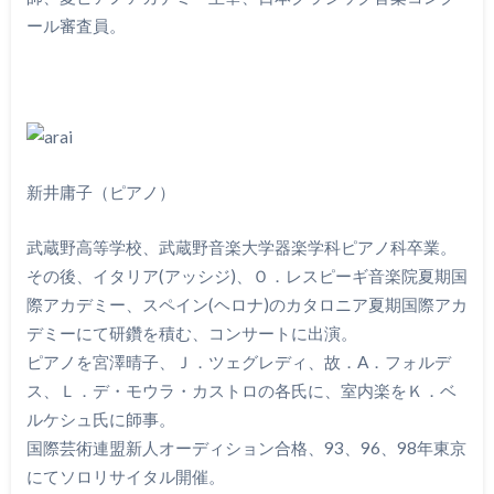
ール審査員。
新井庸子（ピアノ）
武蔵野高等学校、武蔵野音楽大学器楽学科ピアノ科卒業。
その後、イタリア(アッシジ)、Ｏ．レスピーギ音楽院夏期国
際アカデミー、スペイン(ヘロナ)のカタロニア夏期国際アカ
デミーにて研鑽を積む、コンサートに出演。
ピアノを宮澤晴子、Ｊ．ツェグレディ、故．A．フォルデ
ス、Ｌ．デ・モウラ・カストロの各氏に、室内楽をＫ．ベ
ルケシュ氏に師事。
国際芸術連盟新人オーディション合格、93、96、98年東京
にてソロリサイタル開催。