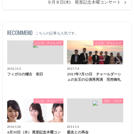
９月８日(木) 尾形記念木曜コンサート
RECOMMEND
こちらの記事も人気です。
ムジカ・チェレステ
ムジカ・チェレステ
2012.11.3
2017.7.4
フィガロの稽古 初日
2017年7月15日 チャールダーシ
ュの女王の公演再再演 完売御礼
ムジカ・チェレステ
日記・ブログ
2016.5.26
2011.1.3
6月30日（木） 尾形記念木曜コン
親友との再会