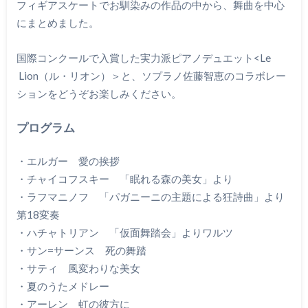
フィギアスケートでお馴染みの作品の中から、舞曲を中心
にまとめました。
国際コンクールで入賞した実力派ピアノデュエット<Le
Lion（ル・リオン）＞と、ソプラノ佐藤智恵のコラボ
レー
ションをどうぞお楽しみください。
プログラム
・エルガー 愛の挨拶
・チャイコフスキー 「眠れる森の美女」より
・ラフマニノフ 「パガニーニの主題による狂詩曲」より
第18変奏
・ハチャトリアン 「仮面舞踏会」よりワルツ
・サン=サーンス 死の舞踏
・サティ 風変わりな美女
・夏のうたメドレー
・アーレン 虹の彼方に