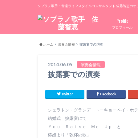
ソプラノ歌手・音楽ライフスタイルコンサルタント 佐藤智恵のオ
Profile
プロフィール
ホーム
演奏会情報
披露宴での演奏
2014.06.05
演奏会情報
披露宴での演奏
Twitter
Facebook
シェラトン・グランデ・トーキョーベイ・ホ
結婚式 披露宴にて
Ｙｏｕ Ｒａｉｓｅ Ｍｅ Ｕｐ と
椿姫より「乾杯の歌」