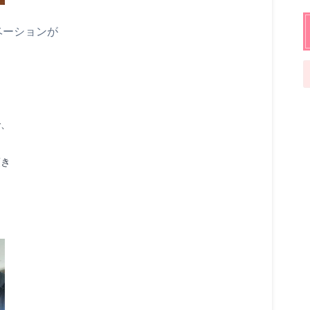
ベーションが
り
で、
頂き