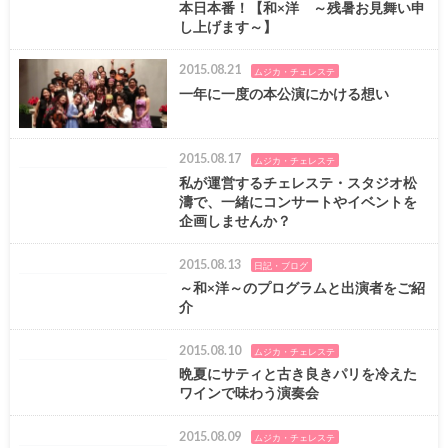
本日本番！【和×洋 ～残暑お見舞い申
し上げます～】
2015.08.21
ムジカ・チェレステ
一年に一度の本公演にかける想い
2015.08.17
ムジカ・チェレステ
私が運営するチェレステ・スタジオ松
濤で、一緒にコンサートやイベントを
企画しませんか？
2015.08.13
日記・ブログ
～和×洋～のプログラムと出演者をご紹
介
2015.08.10
ムジカ・チェレステ
晩夏にサティと古き良きパリを冷えた
ワインで味わう演奏会
2015.08.09
ムジカ・チェレステ