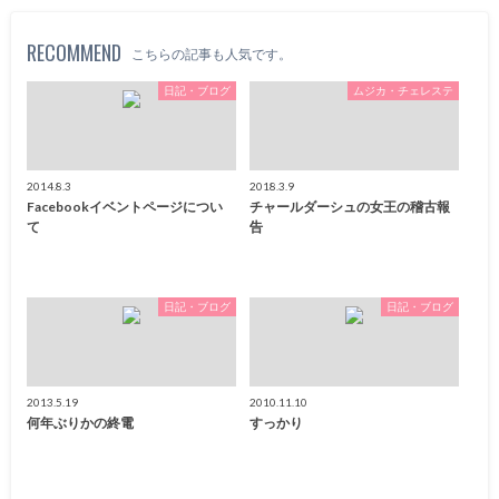
RECOMMEND
こちらの記事も人気です。
日記・ブログ
ムジカ・チェレステ
2014.8.3
2018.3.9
Facebookイベントページについ
チャールダーシュの女王の稽古報
て
告
日記・ブログ
日記・ブログ
2013.5.19
2010.11.10
何年ぶりかの終電
すっかり