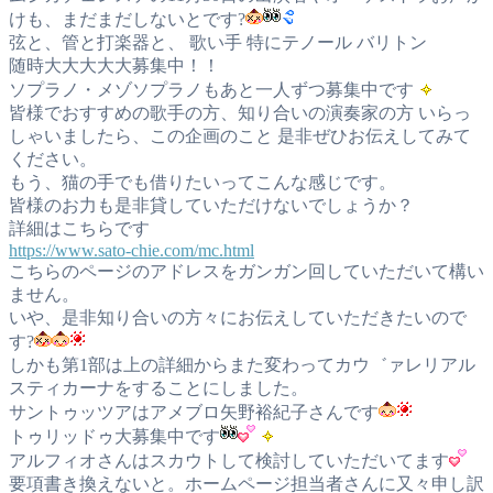
けも、まだまだしないとです?
弦と、管と打楽器と、 歌い手 特にテノール バリトン
随時大大大大大募集中！！
ソプラノ・メゾソプラノもあと一人ずつ募集中です
皆様でおすすめの歌手の方、知り合いの演奏家の方 いらっ
しゃいましたら、この企画のこと 是非ぜひお伝えしてみて
ください。
もう、猫の手でも借りたいってこんな感じです。
皆様のお力も是非貸していただけないでしょうか？
詳細はこちらです
https://www.sato-chie.com/mc.html
こちらのページのアドレスをガンガン回していただいて構い
ません。
いや、是非知り合いの方々にお伝えしていただきたいので
す?
しかも第1部は上の詳細からまた変わってカウ゛ァレリアル
スティカーナをすることにしました。
サントゥッツアはアメブロ矢野裕紀子さんです
トゥリッドゥ大募集中です
アルフィオさんはスカウトして検討していただいてます
要項書き換えないと。ホームページ担当者さんに又々申し訳