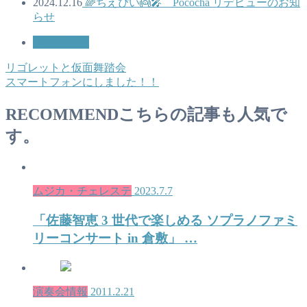
2024.12.16
🌈ちえぴい👼🎤 Pococha リデビューのお知
らせ
演奏会情報
リゴレットと仮面舞踏会
スマートフォンにしました！！
RECOMMEND
こちらの記事も人気で
す。
ムジカ・チェレステ
2023.7.7
「佐藤智恵 3 世代で楽しめる ソプラノファミ
リーコンサート in 倉敷」 …
演奏会情報
2011.2.21