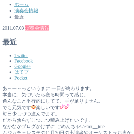
ホーム
演奏会情報
最近
2011.07.03
演奏会情報
最近
Twitter
Facebook
Google+
はてブ
Pocket
あ～ー～っというまに 一日が終わります。
本当に、気づいたら寝る時間って感じ。
色んなこと平行的にしてて、手が足りません。
でも元気です
楽しいです
毎日少しづつ進んでます。
だから焦らずこつこつ積み上げたいです。
なかなかブログかけずに ごめんちゃい<m(__)m>
ムジカチェレステの11月30日の出演者やオーケストラお声か