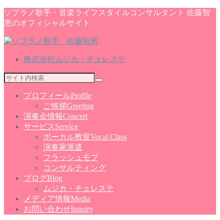
ソプラノ歌手・音楽ライフスタイルコンサルタント 佐藤智
恵のオフィシャルサイト
株式会社ムジカ・チェレステ
プロフィール
Profile
ご挨拶
Greeting
演奏会情報
Concert
サービス
Service
ボーカル教室
Vocal Class
演奏家派遣
フラッシュモブ
コンサルティング
ブログ
Blog
ムジカ・チェレステ
メディア情報
Media
お問い合わせ
Inquiry