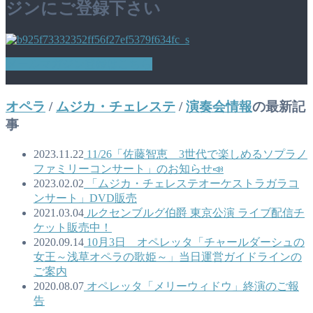
ジンにご登録下さい
メールマガジン登録はこちら
オペラ
/
ムジカ・チェレステ
/
演奏会情報
の最新記
事
2023.11.22
11/26「佐藤智恵 3世代で楽しめるソプラノ
ファミリーコンサート」のお知らせ📣
2023.02.02
「ムジカ・チェレステオーケストラガラコ
ンサート」DVD販売
2021.03.04
ルクセンブルグ伯爵 東京公演 ライブ配信チ
ケット販売中！
2020.09.14
10月3日 オペレッタ「チャールダーシュの
女王～浅草オペラの歌姫～」当日運営ガイドラインの
ご案内
2020.08.07
オペレッタ「メリーウィドウ」終演のご報
告