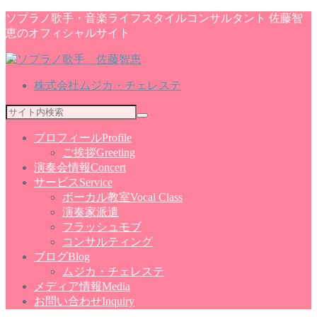
ソプラノ歌手・音楽ライフスタイルコンサルタント 佐藤智
恵のオフィシャルサイト
株式会社ムジカ・チェレステ
プロフィール
Profile
ご挨拶
Greeting
演奏会情報
Concert
サービス
Service
ボーカル教室
Vocal Class
演奏家派遣
フラッシュモブ
コンサルティング
ブログ
Blog
ムジカ・チェレステ
メディア情報
Media
お問い合わせ
Inquiry