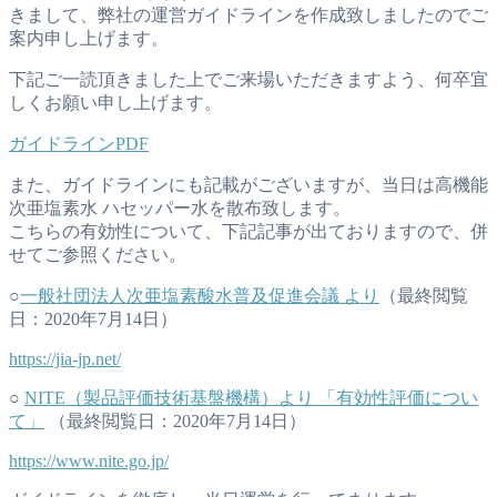
きまして、弊社の運営ガイドラインを作成致しましたのでご
案内申し上げます。
下記ご一読頂きました上でご来場いただきますよう、何卒宜
しくお願い申し上げます。
ガイドラインPDF
また、ガイドラインにも記載がございますが、当日は高機能
次亜塩素水 ハセッパー水を散布致します。
こちらの有効性について、下記記事が出ておりますので、併
せてご参照ください。
○
一般社団法人次亜塩素酸水普及促進会議 より
（最終閲覧
日：2020年7月14日）
https://jia-jp.net/
○
NITE（製品評価技術基盤機構）より 「有効性評価につい
て」
（最終閲覧日：2020年7月14日）
https://www.nite.go.jp/