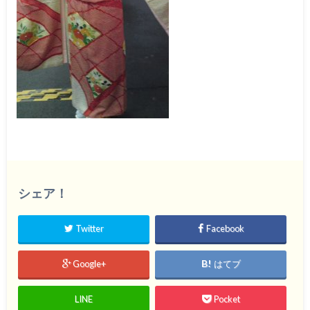
シェア！
Twitter
Facebook
Google+
はてブ
LINE
Pocket