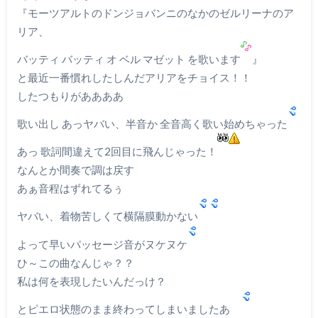
『モーツアルトのドンジョバンニのなかのゼルリーナのア
リア、
バッティ バッティ オ ベル マゼット を歌います
』
と最近一番慣れしたしんだアリアをチョイス！！
したつもりがああああ
歌い出し あっヤバい、半音か 全音高く歌い始めちゃった
あっ 歌詞間違えて2回目に飛んじゃった！
なんとか間奏で調は戻す
あぁ音程はずれてるぅ
ヤバい、着物苦しくて横隔膜動かない
よって早いパッセージ音がヌケヌケ
ひ～この曲なんじゃ？？
私は何を表現したいんだっけ？
とピエロ状態のまま終わってしまいましたあ