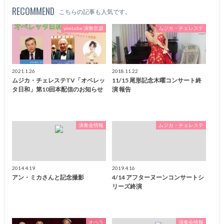
RECOMMEND
こちらの記事も人気です。
youtube 演奏音源
ムジカ・チェレステ
2021.1.26
2018.11.22
ムジカ・チェレステTV「オペレッ
11/15 尾形記念木曜コンサート終
タ日和」第10回本配信のお知らせ
演 報告
演奏会情報
ムジカ・チェレステ
2014.4.19
2019.4.16
アン・ミカさんと記念撮影
4/14 アフターヌーンコンサートシ
リーズ終演
オペラ
演奏会情報