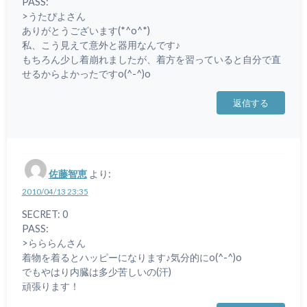
PASS:
>うたぴよさん
ありがとうございます(*^o^*)
私、こう見えて意外と器用なんです♪
もちろん少し着崩れましたが、着方を習っていると自分で直
せるからよかったですo(^-^)o
返信する
佐藤智恵
より:
2010/04/13 23:35
SECRET: 0
PASS:
>らららんさん
着物を着るとハッピーになります♪気分的にo(^-^)o
でもやはり内臓は多少苦しいの(汗)
頑張ります！