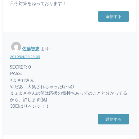
只今対策をねっております！
返信する
佐藤智恵
より:
2010/04/13 23:05
SECRET: 0
PASS:
>まさﾔﾝさん
やだあ、大笑されちゃった(≧ヘ≦)
まぁまさやんの笑は応援の気持ちあってのことと分かってる
から、許します(笑)
30日はリベンジ！！
返信する