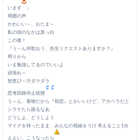
います
』
周囲の声
かわいい～、おたま～
私の頭のなかは真っ白
この後！
『う～ん何歌おう、先生リクエストありますか？』
周りから
いま勉強してるのでいいよ
頑張れ～
智恵ぴ～汗ダラダラ
思考回路停止状態
う～ん、着物だから『初恋』とかいいけど、アカペラだと
シラケたら困るなあ
どうしよ、どうしよう
マイクを持ったまま、みんなの視線をうけ 考えること1分
ええい、こうなったら