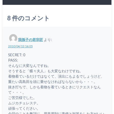
8
件のコメント
我孫子の若宗匠
より:
2010/04/13 16:05
SECRET: 0
PASS:
そんなに大変なんですね。
そうすると「蝶々夫人」も大変なわけですね。
着物着ているだけではなくて、演出にもよるでしょうけど、
重たい高島田を頭に乗せなければならないから・・・。
抜き打ちで、しかも着物を着ているときにリクエストなん
て・・・。
ご苦労様でした。
ムジカチェレステ。
頑張ってください。
今回のことを教訓に、用意周到に準備と対策をした方がいい