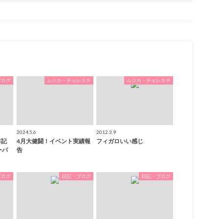
ブログ
ムジカ・チェレステ
ムジカ・チェレステ
2024.5.6
2012.3.9
年記
4月大健闘！イベント実績報
フィガロいい感じ
ーパ
告
ブログ
日記・ブログ
日記・ブログ