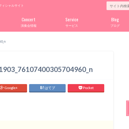
フィシャルサイト
Concert
Service
Blog
演奏会情報
サービス
ブログ
60_n
1903_76107400305704960_n
Google+
はてブ
Pocket