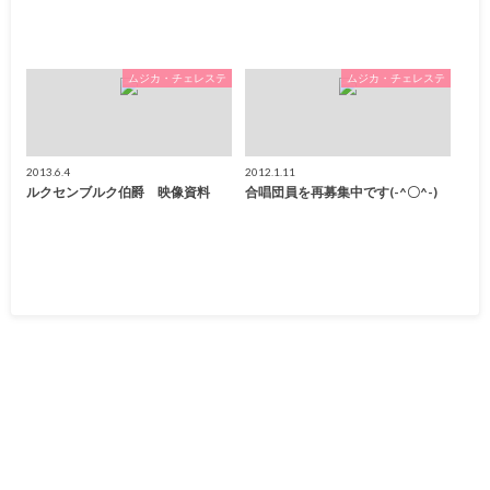
ムジカ・チェレステ
ムジカ・チェレステ
2013.6.4
2012.1.11
ルクセンブルク伯爵 映像資料
合唱団員を再募集中です(-^〇^-)