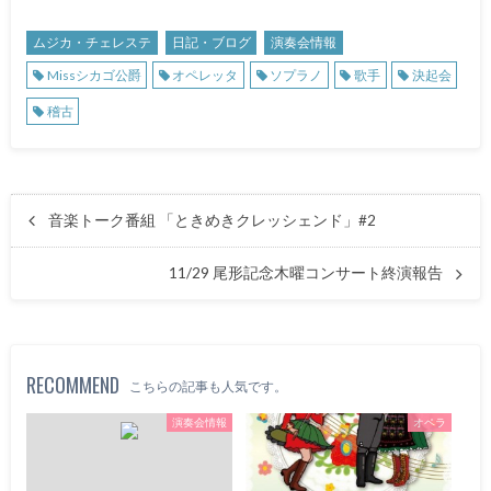
ムジカ・チェレステ
日記・ブログ
演奏会情報
Missシカゴ公爵
オペレッタ
ソプラノ
歌手
決起会
稽古
音楽トーク番組 「ときめきクレッシェンド」#2
11/29 尾形記念木曜コンサート終演報告
RECOMMEND
こちらの記事も人気です。
演奏会情報
オペラ