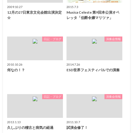
2009.10.27
2015.7.3
12月の27日東京文化会館出演決定
Musica Celeste 第9回本公演オペ
☆
レッタ「伯爵令嬢マリツァ」
日記・ブログ
演奏会情報
2010.10.26
2014.7.26
何なの！？
ESD世界フェスティバルでの演奏
日記・ブログ
演奏会情報
2013.1.13
2011.10.7
久しぶりの稽古と病気の経過
試演会修了！