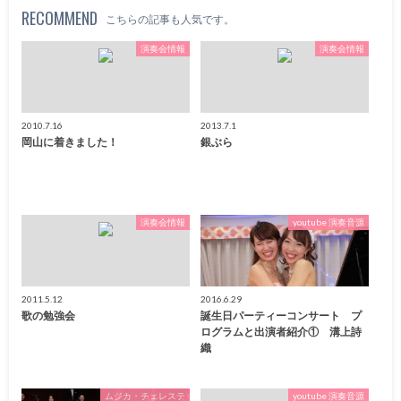
RECOMMEND
こちらの記事も人気です。
演奏会情報
演奏会情報
2010.7.16
2013.7.1
岡山に着きました！
銀ぶら
演奏会情報
youtube 演奏音源
2011.5.12
2016.6.29
歌の勉強会
誕生日パーティーコンサート プ
ログラムと出演者紹介① 溝上詩
織
ムジカ・チェレステ
youtube 演奏音源