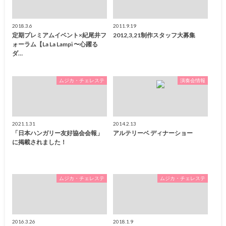
2018.3.6
2011.9.19
定期プレミアムイベント×紀尾井フ
2012,3,21制作スタッフ大募集
ォーラム【La La Lampi 〜心躍る
ダ…
ムジカ・チェレステ
演奏会情報
2021.1.31
2014.2.13
「日本ハンガリー友好協会会報」
アルテリーベ ディナーショー
に掲載されました！
ムジカ・チェレステ
ムジカ・チェレステ
2016.3.26
2018.1.9