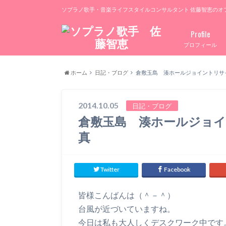
ソプラノ歌手・音楽ライフスタイルコンサルタント 佐藤智恵のオ
Profile
プロフィール
ホーム
日記・ブログ
倉敷玉島 湊ホールジョイントリサ
2014.10.05
日記・ブログ
倉敷玉島 湊ホールジョ
真
Twitter
Facebook
皆様こんばんは（＾－＾）
台風が近づいていますね。
今日は私も大人しくデスクワーク中です