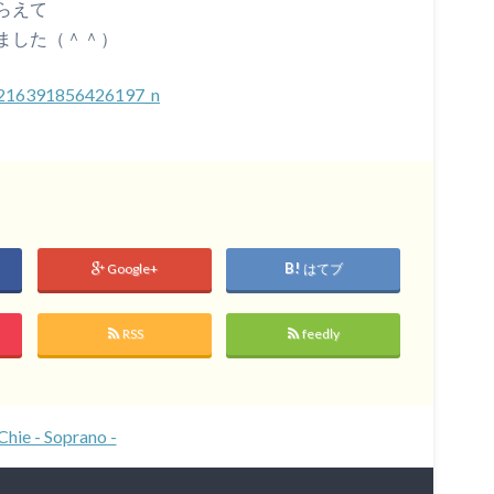
らえて
ました（＾＾）
Google+
はてブ
RSS
feedly
Chie - Soprano -