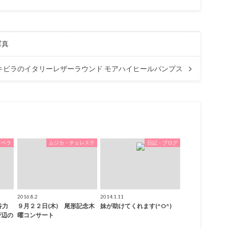
写真
キビラのイタリーレザーラウンド モアハイヒールパンプス
オペラ
ムジカ・チェレステ
日記・ブログ
2016.8.2
2014.1.11
谷力
９月２２日(木) 尾形記念木
妹が助けてくれます(^O^)
野辺の
曜コンサート