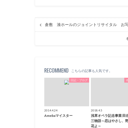
倉敷 湊ホールのジョイントリサイタル お
RECOMMEND
こちらの記事も人気です。
日記・ブログ
2014.4.24
2018.4.5
Amebaマイスター
浅草オペラ記念事業 田
三物語～恋はやさし、
花よ～