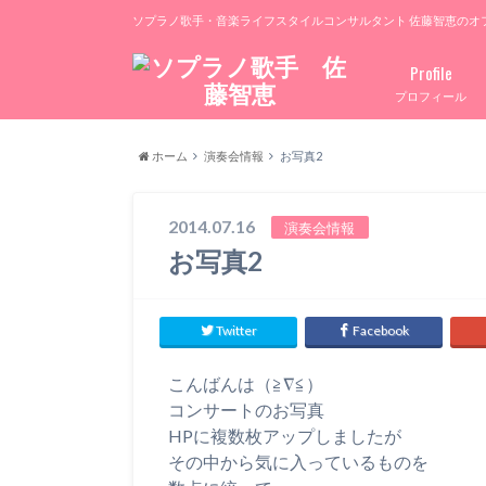
ソプラノ歌手・音楽ライフスタイルコンサルタント 佐藤智恵のオ
Profile
プロフィール
ホーム
演奏会情報
お写真2
2014.07.16
演奏会情報
お写真2
Twitter
Facebook
こんばんは（≧∇≦）
コンサートのお写真
HPに複数枚アップしましたが
その中から気に入っているものを