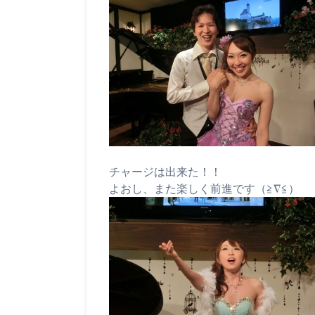
チャージは出来た！！
よおし、また楽しく前進です（≧∇≦）