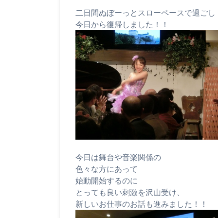
二日間ぬぼーっとスローペースで過ごし
今日から復帰しました！！
今日は舞台や音楽関係の
色々な方にあって
始動開始するのに
とっても良い刺激を沢山受け、
新しいお仕事のお話も進みました！！