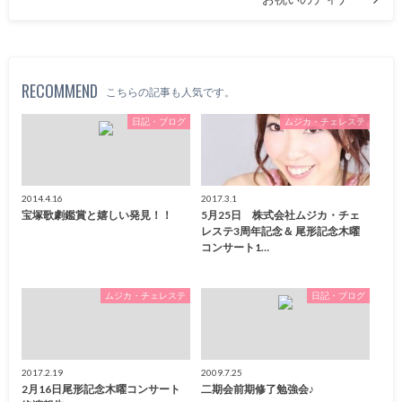
RECOMMEND
こちらの記事も人気です。
日記・ブログ
ムジカ・チェレステ
2014.4.16
2017.3.1
宝塚歌劇鑑賞と嬉しい発見！！
5月25日 株式会社ムジカ・チェ
レステ3周年記念＆ 尾形記念木曜
コンサート1…
ムジカ・チェレステ
日記・ブログ
2017.2.19
2009.7.25
2月16日尾形記念木曜コンサート
二期会前期修了勉強会♪