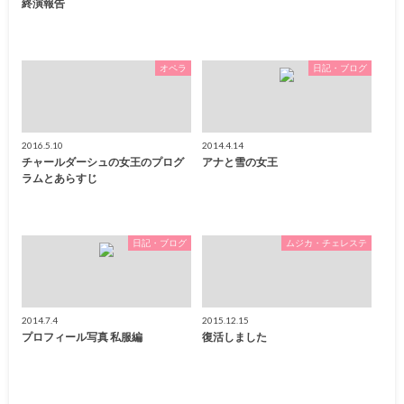
終演報告
オペラ
日記・ブログ
2016.5.10
2014.4.14
チャールダーシュの女王のプログ
アナと雪の女王
ラムとあらすじ
日記・ブログ
ムジカ・チェレステ
2014.7.4
2015.12.15
プロフィール写真 私服編
復活しました