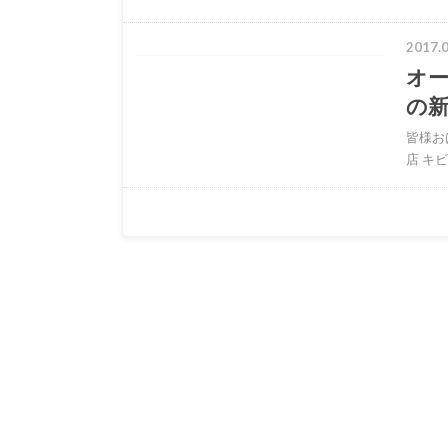
2017.0
オ
の
皆様お
店 キ