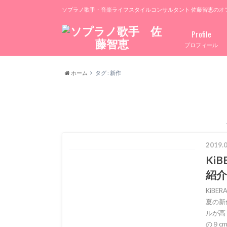
ソプラノ歌手・音楽ライフスタイルコンサルタント 佐藤智恵のオ
Profile
プロフィール
ホーム
タグ : 新作
2019.0
Ki
紹介
KiB
夏の新
ルが高
の９c