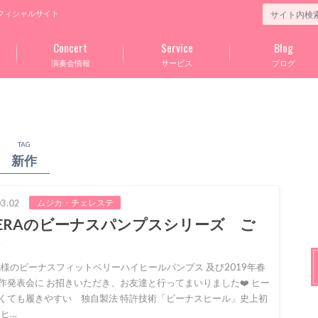
フィシャルサイト
Concert
Service
Blog
演奏会情報
サービス
ブログ
TAG
新作
3.02
ムジカ・チェレステ
BERAのビーナスパンプスシリーズ ご
ERA様のビーナスフィットベリーハイヒールパンプス 及び2019年春
作発表会に お招きいただき、お友達と行ってまいりました❤️ ヒー
くても履きやすい 独自製法 特許技術「ビーナスヒール」史上初
mヒ…