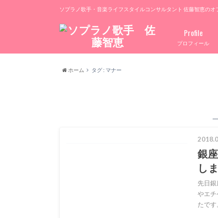
ソプラノ歌手・音楽ライフスタイルコンサルタント 佐藤智恵のオ
Profile
プロフィール
ホーム
タグ : マナー
2018.0
銀
し
先日銀
やエチ
たです