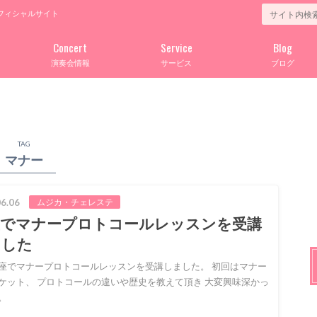
フィシャルサイト
Concert
Service
Blog
演奏会情報
サービス
ブログ
TAG
マナー
6.06
ムジカ・チェレステ
座でマナープロトコールレッスンを受講
ました
座でマナープロトコールレッスンを受講しました。 初回はマナー
ケット、 プロトコールの違いや歴史を教えて頂き 大変興味深かっ
。