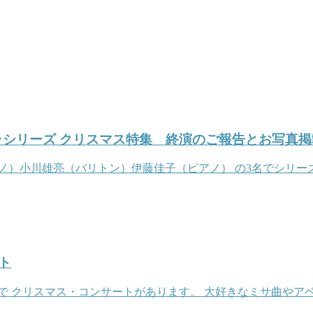
ペラシリーズ クリスマス特集 終演のご報告とお写真掲
ラノ）小川雄亮（バリトン）伊藤佳子（ピアノ） の3名でシリ
ト
で クリスマス・コンサートがあります。 大好きなミサ曲やア