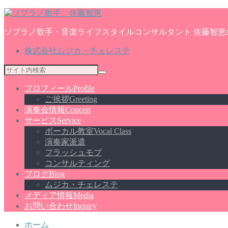
ソプラノ歌手・音楽ライフスタイルコンサルタント 佐藤智恵
株式会社ムジカ・チェレステ
プロフィール
Profile
ご挨拶
Greeting
演奏会情報
Concert
サービス
Service
ボーカル教室
Vocal Class
演奏家派遣
フラッシュモブ
コンサルティング
ブログ
Blog
ムジカ・チェレステ
メディア情報
Media
お問い合わせ
Inquiry
ホーム