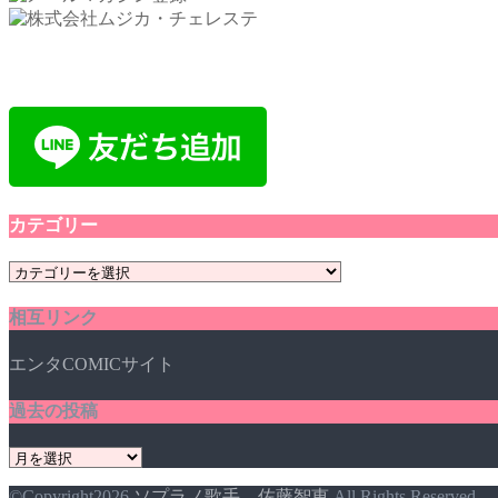
カテゴリー
カ
テ
相互リンク
ゴ
リ
エンタCOMICサイト
ー
過去の投稿
過
去
©Copyright2026
ソプラノ歌手 佐藤智恵
.All Rights Reserved.