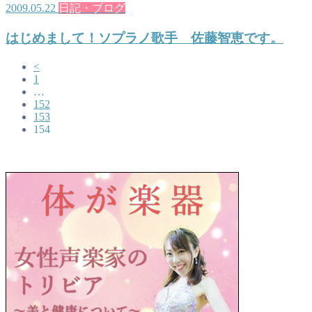
2009.05.22
日記・ブログ
はじめまして！ソプラノ歌手 佐藤智恵です。
<
1
…
152
153
154