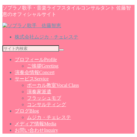
ソプラノ歌手・音楽ライフスタイルコンサルタント 佐藤智
恵のオフィシャルサイト
株式会社ムジカ・チェレステ
プロフィール
Profile
ご挨拶
Greeting
演奏会情報
Concert
サービス
Service
ボーカル教室
Vocal Class
演奏家派遣
フラッシュモブ
コンサルティング
ブログ
Blog
ムジカ・チェレステ
メディア情報
Media
お問い合わせ
Inquiry