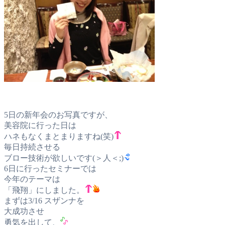
5日の新年会のお写真ですが、
美容院に行った日は
ハネもなくまとまりますね(笑)
毎日持続させる
ブロー技術が欲しいです(＞人＜;)
6日に行ったセミナーでは
今年のテーマは
「飛翔」にしました。
まずは3/16 スザンナを
大成功させ
勇気を出して、