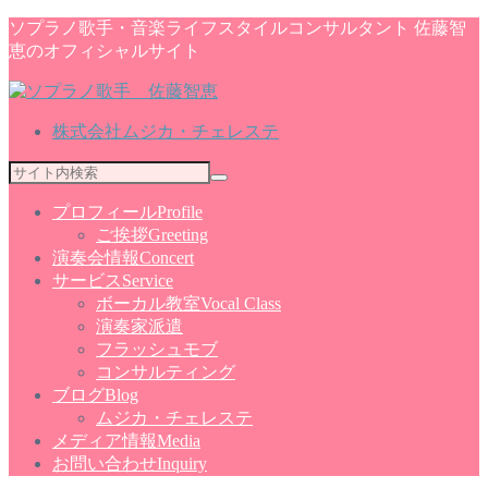
ソプラノ歌手・音楽ライフスタイルコンサルタント 佐藤智
恵のオフィシャルサイト
株式会社ムジカ・チェレステ
プロフィール
Profile
ご挨拶
Greeting
演奏会情報
Concert
サービス
Service
ボーカル教室
Vocal Class
演奏家派遣
フラッシュモブ
コンサルティング
ブログ
Blog
ムジカ・チェレステ
メディア情報
Media
お問い合わせ
Inquiry