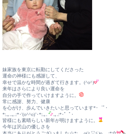
妹家族を東京に転勤にしてくださった
運命の神様にも感謝して、
幸せで温かな時間が過ぎて行きます。(^o^)
来年はさらにより良い運命を
自分の手で作っていけますように。
常に感謝、努力、健康
を心がけ、歩んでいきたいと思っています*･゜ﾟ･
*:.｡..｡.:*･'(o^^o)’･*:.｡.
.｡.:*･゜ﾟ･
皆様にも素晴らしい新年が明けますように。
今年は沢山の優しさを
本当にありがとうございました☆*:.｡. o(≧▽≦)o .｡.:*☆