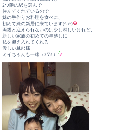
2つ隣の駅を選んで
住んでくれているので
妹の手作りお料理を食べに、
初めて妹の新居に来ています(^o^)
両親と迎えられないのは少し淋しいけれど、
新しい家族の初めての年越しに
私を迎え入れてくれる
優しい旦那様、
ミイちゃんも一緒（≧∇≦）