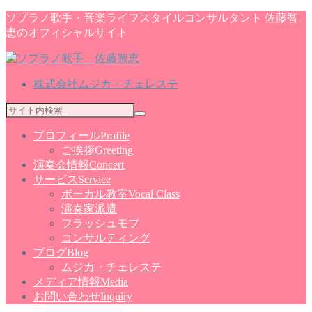
ソプラノ歌手・音楽ライフスタイルコンサルタント 佐藤智
恵のオフィシャルサイト
株式会社ムジカ・チェレステ
プロフィール
Profile
ご挨拶
Greeting
演奏会情報
Concert
サービス
Service
ボーカル教室
Vocal Class
演奏家派遣
フラッシュモブ
コンサルティング
ブログ
Blog
ムジカ・チェレステ
メディア情報
Media
お問い合わせ
Inquiry